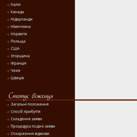
Італія
Канада
Нідерланди
Німеччина
Норвегія
Польща
США
Угорщина
Франція
Чехія
Швеція
Загальні положення
Спосіб прибуття
Складення заяви
Процедура подачі заяви
Оскарження відмови