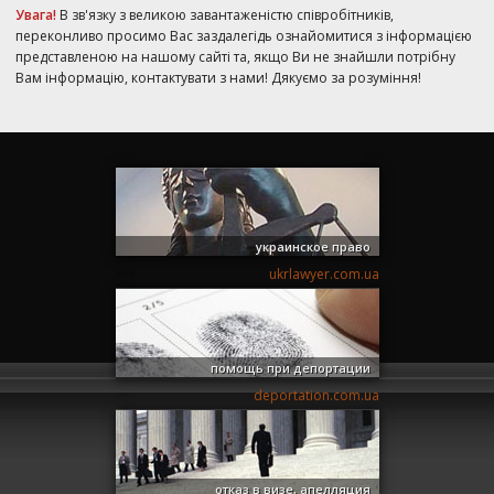
Увага!
В зв'язку з великою завантаженістю співробітників,
переконливо просимо Вас заздалегідь ознайомитися з інформацією
представленою на нашому сайті та, якщо Ви не знайшли потрібну
Вам інформацію, контактувати з нами! Дякуємо за розуміння!
украинское право
ukrlawyer.com.ua
помощь при депортации
deportation.com.ua
отказ в визе, апелляция