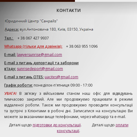
КОНТАКТИ
Тел.:
+ 38 067 427 9937
Whatsapp (тільки для дзвінків):
+ 38 063 955 1096
E-mail:
lawyersunrise@gmail.com
E-mail з питань депортації та заборони
в'їзду:
sunrisedeport@gmail.com
E-mail з питань CITES:
uacites@gmail.com
Графік роботи:
понеділок-п'ятниця 09:00 - 17:00
УВАГА!
В зв'язку з військовим станом наш офіс для відвідувань
тимчасово закритий. Але ми продовжуємо працювати в режимі
віддаленої роботи. Також ми продовжуємо проводити консультації
та зустрічі з Клієнтами в робочі дні. Записатися на консультацію Ви
можете за вказаними вище телефонами, через whatsapp та e-mail.
Деталі щодо
підготовки до консультації
. Деталі щодо
оплати
консультації
.