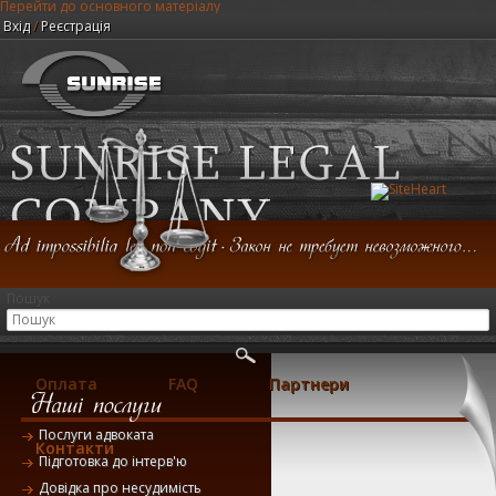
Перейти до основного матеріалу
Вхід
/
Реєстрація
Юридична компанія "Центр Санрайз"
Пошук
Головна
Консультація
Послуги
Оплата
FAQ
Партнери
Послуги адвоката
Контакти
Підготовка до інтерв'ю
Довідка про несудимість