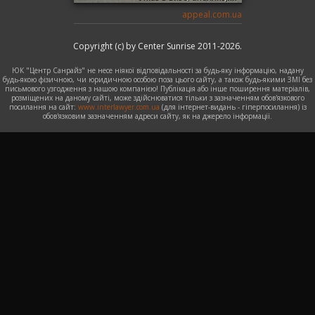
appeal.com.ua
Copyright (c) by Center Sunrise 2011-2026.
ЮК "Центр Санрайз" не несе ніякої відповідальності за будь-яку інформацію, надану
будь-якою фізичною, чи юридичною особою поза цього сайту, а також будь-якими ЗМІ без
письмового узгодження з нашою компанією! Публікація або інше поширення матеріалів,
розміщених на даному сайті, може здійснюватися тільки з зазначенням обов'язкового
посилання на сайт:
www.interlawyer.com.ua
(для інтернет-видань - гіперпосилання) із
обов'язковим зазначенням адреси сайту, як на джерело інформації.