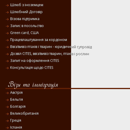
Шлюб з іноземцем
Шлюбний Договір
Візова підтримка
Запис в посольство
Green card, США
Працевлаштування за кордоном
Ввіз/вивіз птахів і тварин - юридичний супровід
Дозвіл CITES, ввіз/вивіз тварин, птахів і рослин
Запит на оформлення CITES
Консультація щодо CITES
Австрія
Бельгія
Болгарія
Великобританія
Греція
Іспанія