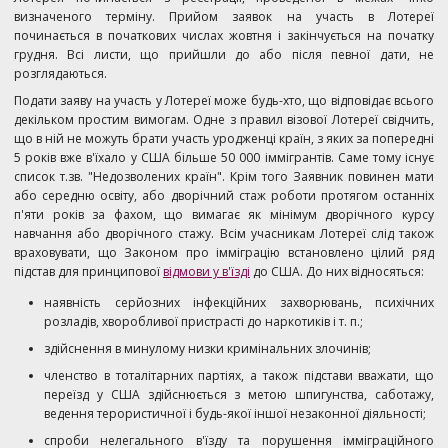
визначеного терміну. Прийом заявок на участь в Лотереї
починається в початкових числах жовтня і закінчується на початку
грудня. Всі листи, що прийшли до або після певної дати, не
розглядаються.
Подати заяву на участь у Лотереї може будь-хто, що відповідає всього
декільком простим вимогам. Одне з правил візової Лотереї свідчить,
що в ній не можуть брати участь уродженці країн, з яких за попередні
5 років вже в'їхало у США більше 50 000 іммігрантів. Саме тому існує
список т.зв. "Недозволених країн". Крім того Заявник повинен мати
або середню освіту, або дворічний стаж роботи протягом останніх
п'яти років за фахом, що вимагає як мінімум дворічного курсу
навчання або дворічного стажу. Всім учасникам Лотереї слід також
враховувати, що Законом про імміграцію встановлено цілий ряд
підстав для принципової
відмови у в'їзді
до США.
До них відносяться:
наявність серйозних інфекційних захворювань, психічних
розладів, хворобливої пристрасті до наркотиків і т. п.;
здійснення в минулому низки кримінальних злочинів;
членство в тоталітарних партіях, а також підстави вважати, що
переїзд у США здійснюється з метою шпигунства, саботажу,
ведення терористичної і будь-якої іншої незаконної діяльності;
спроби нелегального в'їзду та порушення імміграційного