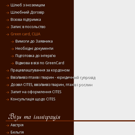
Шлюб з іноземцем
Шлюбний Договір
Візова підтримка
Запис в посольство
Green card, США
Вимоги до Заявника
Необхідні документи
Підготовка до інтерв'ю
Відмова в візі по GreenCard
Працевлаштування за кордоном
Ввіз/вивіз птахів і тварин - юридичний супровід
Дозвіл CITES, ввіз/вивіз тварин, птахів і рослин
Запит на оформлення CITES
Консультація щодо CITES
Австрія
Бельгія