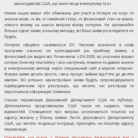
законодавства США, що мало місце в минулому та ін.
Ніяких інших вимог або обмежень для участі в Лотереї не існує. Ні
знання мови, ні вік, ні сімейний статус, ні фінансовий стан не мають
ніякого впливу на шанси виграти візову лотерею. Не заповнюйте
більше однієї заяви, в іншому випадку, всі Ваші заяви розглядатися не
будуть.
Лотерея офіційно називається DV. Числове значення в назві
програми означає не календарний рік прийому заявок, а
фінансовий рік видачі віз. Починаючи з DV-2005, всі учасники візової
лотереї Diversity Visa lottery і всіх наступних, повинні подавати анкети
в електронному вигляді через спеціальний сайт в мережі інтернет.
Форма заяви досить проста, і весь процес займає від п'яти до десяти
хвилин. Всі успішно зареєстровані заяви будуть супроводжуватися
підтвердженням про реєстрацію, що містить час реєстрації та
персональну інформацію Заявника.
Списки переможців Державний Департамент США не публікує.
Дипломатичні представництва США також не надають таких
відомостей. Сповіщення про виграш розсилаються поштою на
адресу, вказану у бланку заявки. Листи Державного Департаменту
США, що містять подальші інструкції, приходять на поштову адресу
переможців.
Пам'ятайте, що участь у Лотереї абсолютно безкоштовна! Але у