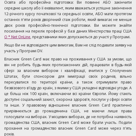
Освіта або професійна підготовка: Ви повинні АБО закінчити
середню школу або її еквівалент, яким вважається успішне закінчення
12-річного курсу початкової та середньої освіти, АБО мати протягом
останніх п'яти років дворічний стаж роботи, який вимагає не менше
двох років професійно-технічної підготовки. Ви можете знайти
посилання на перелік професій у базі даних Міністерства праці США
O * Net OnLine
, представники яких допускаються до участі у Програмі.
Якщо Ви не відповідаєте цим вимогам, Вам не слід подавати заявку на
участь у Програмі DV.
Власник Green Card має право на проживання у США за умови, що
він не робить будь-яких протизаконних дій, працювати в будь-якій
сфері за власним вибором і кваліфікації, вчитися у Сполучених
Штатах, бути спонсором для імміграції своїх родичів, вільно
пересуватися по території країни, а також отримувати право
безвізового в'їзду до країн, з якими у США укладені відповідні угоди. А
це більш ніж 100 країн, включаючи всі країни Європи. Йому стають
доступні соціальний захист, охорона здоров'я, послуги у сфері освіти
та інше. У правовому відношенні власник Green Card практично
прирівнюється до громадянина США, не маючи лише права
голосувати на виборах. У місцевих виборах, де не потрібна наявність
громадянства США, власник Green Card може брати участь. Подати
прохання на громадянство власник Green Card може через п'ять
років.