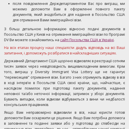
після повідомлення Держдепартаментом Вас про виграш, ми
можемо допомогти Вам в оформленні повного пакету
документів, який знадобиться для надання в Посольство США
для отримання Вами імміграційної візи.
З більш детальною інформацією відносно подачі документів в
Посольство США у Києві на отримання імміграційної візи по Програмі
DV Ви можете ознайомитись на
сайті Посольства США в Україні
.
На всіх етапах процесу наші спеціалісти дадуть відповідь на всі Ваші
запитання, і допоможуть розібратися в найскладніших ситуаціях.
Державний Департамент США щорічно відмовляє в реєстрації сотням
тисяч заявок через невідповідність вищевикладеним вимогам. Крім
того, виграш у Diversity Immigrant Visa Lottery ще не гарантує
"переможцеві" отримання візи. Багато з них отримують відмову в візі
в ході інтерв'ю в Посольстві США своєї країни, що, найчастіше, є
наслідком помилок при підготовці пакету документів, надання
неповної та/або неточної інформації, затримок у зборі документів.
Бувають випадки, коли відмови відбуваються з вини чи недбалості
консульських працівників.
Якщо Вам неправомірно відмовили в візі, наші юристи готові
допомогти Вам оскаржити це рішення. Якщо Вам потрібна допомога
в заповненні та поданні заявки або у підготовці до співбесіди на
отримання візи, звертайтесь до нас - співробітники нашої компанії