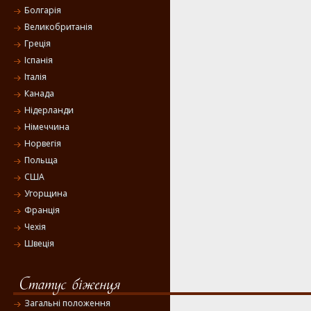
Болгарія
Великобританія
Греція
Іспанія
Італія
Канада
Нідерланди
Німеччина
Норвегія
Польща
США
Угорщина
Франція
Чехія
Швеція
Загальні положення