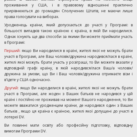
проживання у США, і в правовому відношенні практично
прирівнюються до громадян Сполучених Штатів, не маючи лише
права голосувати на виборах.
Уродженець країни, який допускається до участі у Програмі: в
більшості випадків такою країною є країна, в якій Ви народилися.
Однак існують ще два способи за якими Ви можете приймати участь
в Програмі:
Перший:
якщо Ви народилися в країні, жителі якої не можуть брати
участі в Програмі, але Ваш чоловік/дружина народився/лася в країні,
жителі якої можуть брати участь у розіграші, то Ви можете вказати у
відповідній графі країну, в якій народився/лася Ваш/а чоловік/
дружина за умови, що Ви і Ваш чоловік/дружина отримаєте візи і
в'їдете у США одночасно.
Другий:
якщо Ви народилися в країні, жителі якої не можуть брати
участі в Програмі, але жоден з Ваших батьків не народився у цій
країні і постійно не проживав на момент Вашого народження, то Ви
можете вважатися уродженцем країни, де народився один з Ваших
батьків , якщо ця країна є країною, жителі якої допущені до участі в
лотереї DV.
Ви повинні мати освіту або професійну підготовку, відповідну
вимогам Програми DV.