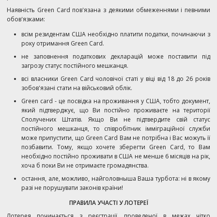
Наявність Green Card пов'язана з деякими обмеженнями і певними
обов'язками:
всім резидентам США необхідно платити податки, починаючи з
року отримання Green Card.
не заповнення податкових декларацій може поставити під
загрозу статус постійного мешканця.
всі власники Green Card чоловічої статі у віці від 18 до 26 років
зобов'язані стати на військовий облік.
Green card - це посвідка на проживання у США, тобто документ,
який підтверджує, що Ви постійно проживаєте на території
Сполучених Штатів. Якщо Ви не підтвердите свій статус
постійного мешканця, то співробітник імміграційної служби
може припустити, що Green Card Вам не потрібна і Вас можуть її
позбавити. Тому, якщо хочете зберегти Green Card, то Вам
необхідно постійно проживати в США не менше 6 місяців на рік,
хоча б поки Ви не отримаєте громадянства.
остання, але, можливо, найголовныша Ваша турбота: ні в якому
разі не порушувати законів країни!
ПРАВИЛА УЧАСТІ У ЛОТЕРЕЇ
Лотерея починається з реєстрації, проведеної в межах чітко