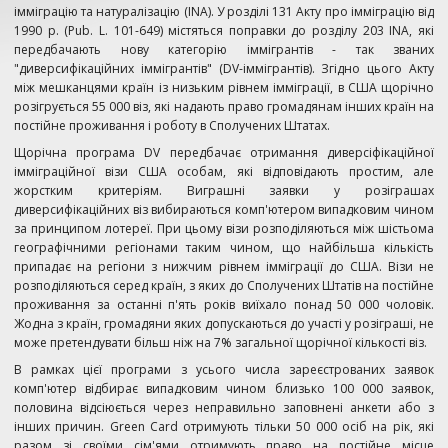
імміграцію та натуралізацію (INA). У розділі 131 Акту про імміграцію від
1990 р. (Pub. L. 101-649) містяться поправки до розділу 203 INA, які
передбачають нову категорію іммігрантів - так званих
"диверсифікаційних іммігрантів" (DV-іммігрантів). Згідно цього Акту
між мешканцями країн із низьким рівнем імміграції, в США щорічно
розігрується 55 000 віз, які надають право громадянам інших країн на
постійне проживання і роботу в Сполучених Штатах.
Щорічна програма DV передбачає отримання диверсіфікаційної
імміграційної візи США особам, які відповідають простим, але
жорстким критеріям. Виграшні заявки у розіграшах
диверсифікаційних віз вибираються комп'ютером випадковим чином
за принципом лотереї. При цьому візи розподіляються між шістьома
географічними регіонами таким чином, що найбільша кількість
припадає на регіони з нижчим рівнем імміграції до США. Візи не
розподіляються серед країн, з яких до Сполучених Штатів на постійне
проживання за останні п'ять років виїхало понад 50 000 чоловік.
Жодна з країн, громадяни яких допускаються до участі у розіграші, не
може претендувати більш ніж на 7% загальної щорічної кількості віз.
В рамках цієї програми з усього числа зареєстрованих заявок
комп'ютер відбирає випадковим чином близько 100 000 заявок,
половина відсіюється через неправильно заповнені анкети або з
інших причин. Green Card отримують тільки 50 000 осіб на рік, які
разом зі своїми сім'ями отримують право на постійне місце