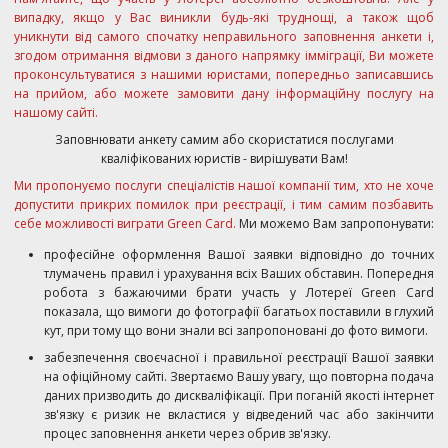
випадку, якщо у Вас виникли будь-які труднощі, а також щоб
уникнути від самого спочатку неправильного заповнення анкети і,
згодом отримання відмови з даного напрямку імміграції, Ви можете
проконсультуватися з нашими юристами, попередньо записавшись
на прийом, або можете замовити дану інформаційну послугу на
нашому сайті.
Заповнювати анкету самим або скористатися послугами
кваліфікованих юристів - вирішувати Вам!
Ми пропонуємо послуги спеціалістів нашої компанії тим, хто не хоче
допустити прикрих помилок при реєстрації, і тим самим позбавить
себе можливості виграти Green Card.
Ми можемо Вам запропонувати:
професійне оформлення Вашої заявки відповідно до точних
тлумачень правил і урахування всіх Ваших обставин. Попередня
робота з бажаючими брати участь у Лотереї Green Card
показала, що вимоги до фотографії багатьох поставили в глухий
кут, при тому що вони знали всі запропоновані до фото вимоги.
забезпечення своєчасної і правильної реєстрації Вашої заявки
на офіційному сайті. Звертаємо Вашу увагу, що повторна подача
даних призводить до дискваліфікації. При поганій якості інтернет
зв'язку є ризик не вкластися у відведений час або закінчити
процес заповнення анкети через обрив зв'язку.