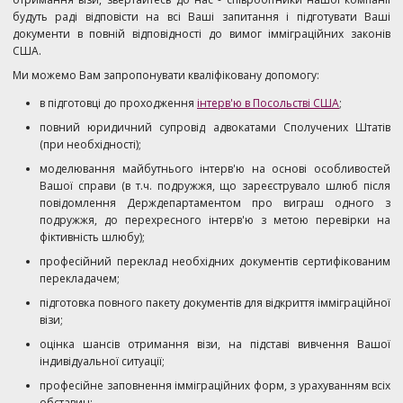
будуть раді відповісти на всі Ваші запитання і підготувати Ваші
документи в повній відповідності до вимог імміграційних законів
США.
Ми можемо Вам запропонувати кваліфіковану допомогу:
в підготовці до проходження
інтерв'ю в Посольстві США
;
повний юридичний супровід адвокатами Сполучених Штатів
(при необхідності);
моделювання майбутнього інтерв'ю на основі особливостей
Вашої справи (в т.ч. подружжя, що зареєструвало шлюб після
повідомлення Держдепартаментом про виграш одного з
подружжя, до перехресного інтерв'ю з метою перевірки на
фіктивність шлюбу);
професійний переклад необхідних документів сертифікованим
перекладачем;
підготовка повного пакету документів для відкриття імміграційної
візи;
оцінка шансів отримання візи, на підставі вивчення Вашої
індивідуальної ситуації;
професійне заповнення імміграційних форм, з урахуванням всіх
обставин;