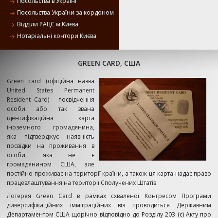
Посольства в Україні
Посольства України за кордоном
Відділи РАЦС м.Києва
Нотаріальні контори Києва
GREEN CARD, США
Green card (офіційна назва
United States Permanent
Resident Card) - посвідчення
особи або так звана
ідентифікаційна карта
іноземного громадянина,
яка підтверджує наявність
посвідки на проживання в
особи, яка не є
громадянином США, але
постійно проживає на території країни, а також ця карта надає право
працевлаштування на території Сполучених Штатів.
Лотерея Green Card в рамках схваленої Конгресом Програми
диверсифікаційних імміграційних віз проводиться Державним
Департаментом США щорічно відповідно до Розділу 203 (с) Акту про