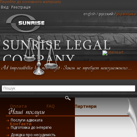
Перейти до основного матеріалу
Вхід
/
Реєстрація
english
русский
українська
Юридична компанія "Центр Санрайз"
Пошук
Головна
Консультація
Послуги
Оплата
FAQ
Партнери
Послуги адвоката
Контакти
Підготовка до інтерв'ю
Довідка про несудимість