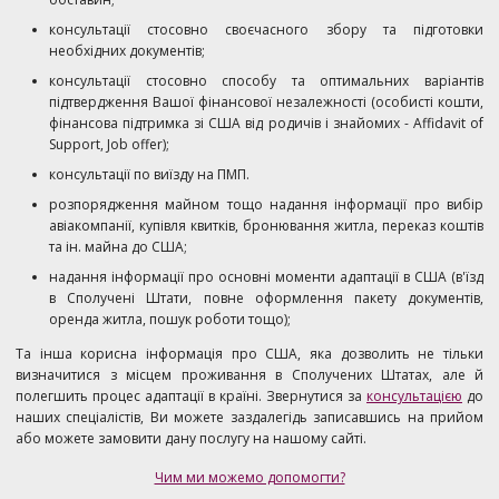
консультації стосовно своєчасного збору та підготовки
необхідних документів;
консультації стосовно способу та оптимальних варіантів
підтвердження Вашої фінансової незалежності (особисті кошти,
фінансова підтримка зі США від родичів і знайомих - Affidavit of
Support, Job offer);
консультації по виїзду на ПМП.
розпорядження майном тощо надання інформації про вибір
авіакомпанії, купівля квитків, бронювання житла, переказ коштів
та ін. майна до США;
надання інформації про основні моменти адаптації в США (в'їзд
в Сполучені Штати, повне оформлення пакету документів,
оренда житла, пошук роботи тощо);
Та інша корисна інформація про США, яка дозволить не тільки
визначитися з місцем проживання в Сполучених Штатах, але й
полегшить процес адаптації в країні. Звернутися за
консультацією
до
наших спеціалістів, Ви можете заздалегідь записавшись на прийом
або можете замовити дану послугу на нашому сайті.
Чим ми можемо допомогти?